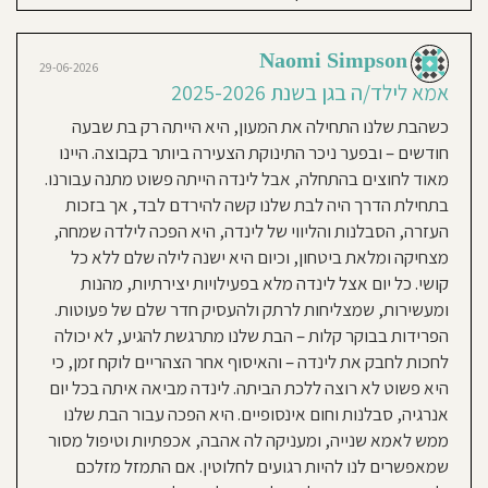
מפעילה
אמא שנייה ותמיד רוצות לחזור אליה.
את
המשפחתון
בנוסף, האוכל של לינדה נדיר! בריא,
שלי
באהבה
Naomi Simpson
מזין וברגע שתפתחו את דלת ביתה
ובשמחה
29-06-2026
רבה!
מאז
בבוקר.. לא תרצו לעזוב :) ממליצים
אמא לילד/ה בגן בשנת 2025-2026
ילדותי
אהבתי
בחום רב. אם יהיה לה מקום- זכיתם!
לטפל
כשהבת שלנו התחילה את המעון, היא הייתה רק בת שבעה
בילדים,
ולעקוב
מקרוב
חודשים – ובפער ניכר התינוקת הצעירה ביותר בקבוצה. היינו
אחר
עולם
מאוד לחוצים בהתחלה, אבל לינדה הייתה פשוט מתנה עבורנו.
הילד
שירלי א
שאכן
13-08-2024
בתחילת הדרך היה לבת שלנו קשה להירדם לבד, אך בזכות
זהו
אמא לילד/ה בגן בשנת 2023-
עולם
בפני
העזרה, הסבלנות והליווי של לינדה, היא הפכה לילדה שמחה,
עצמו.
2024
אני
מצחיקה ומלאת ביטחון, וכיום היא ישנה לילה שלם ללא כל
בעלת
ידע
הגענו ללינדה בדקה 90 כשהחלתנו
ונסיון
קושי. כל יום אצל לינדה מלא בפעילויות יצירתיות, מהנות
נרחב
במתן
לרשום את הבת שלנו בגיל 8 חודשים
ומעשירות, שמצליחות לרתק ולהעסיק חדר שלם של פעוטות.
טיפול
ילדים,
למשפחתון (ולא לקחת מטפלת). אני
הפרידות בבוקר קלות – הבת שלנו מתרגשת להגיע, לא יכולה
בעלת
גישה
מקצועית
ובת שלי היינו כל הזמן ביחד, במשך 8
לחכות לחבק את לינדה – והאיסוף אחר הצהריים לוקח זמן, כי
ופסיכולוגית,
תוך
חושדים ולכן היה לשנינו מאוד קשה
היא פשוט לא רוצה ללכת הביתה. לינדה מביאה איתה בכל יום
שימת
דגש
להיפרד. בגלל תקופת חגים ואז
על
אנרגיה, סבלנות וחום אינסופיים. היא הפכה עבור הבת שלנו
הקניית
יכולות
המלחמה, ההתקלמות שלנו לקח זמן
ממש לאמא שנייה, ומעניקה לה אהבה, אכפתיות וטיפול מסור
תקשורתיות.
במסגרת
אבל לינדה תמיד היית שם עבור שנינו.
שמאפשרים לנו להיות רגועים לחלוטין. אם התמזל מזלכם
המשפחתון
אני
מקפידה