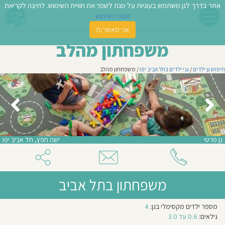
אתר בדרך לגן משתמש בעוגיות על מנת לשפר את חוויית השימוש. לחיצה לקריאת
תנאי השימוש
אני מאשר/ת
פשו
משפחתון מהלב
ן
חיפוש גן ילדים
/
גני ילדים בתל אביב יפו
/ משפחתון מהלב
לדים
צת
לינו
גן פרטי
ישה חפץ, תל אביב יפו
תבו
וות
משפחתון בתל אביב
עת
גישה
מספר ילדים מקסימלי בגן:
4
וסיפו
חינוכית:
אחר
גילאים:
0.6 עד 3.0