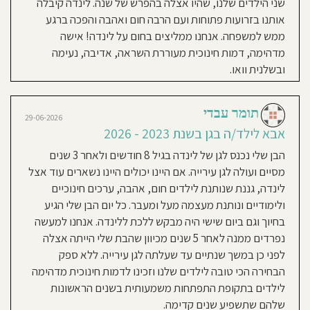
שני הילדים שלנו, שהיו אצלה בהפרש של שנה. לינדה קיבלה
בישראל
ועברתי
לבקר) שמרגישות שם כמו בבית. היחס
חוסגן
עם
אותנו בזרועות פתוחות ועם הרבה חום ואהבה והפכה ברגע
משפחתי
החם, החינוך, הניקיון, והאוכל פשוט
לצרפת
ממש למשפחה. אנחנו ממליצים בחום על לינדה! אישה
כשהייתי
ברמה הכי גבוהה שיש. התמזל מזלנו
נערה.
דיניות
מדהימה, דמות חינוכית מעוררת השראה, אדיבה, נעימה
בצרפת
עברתי
שהבנות שלנו גדלו אצל לינדה. 🩷
הכשרה
ובשלנית וואו.
רטיות
לתפקידי
כגננת
והועסקתי
בתפקיד
זה
ורד פיכמן
קנון
בצרפת
תומר עבדי
13-08-2025
במשרה
29-06-2026
מלאה
אמא לילד/ה בגן בשנת 2023-
בגן
אתר
אבא לילד/ה בגן בשנת 2023 - 2026
לגיל
הרך
2025
במשך
הבן שלי נכנס לגן של לינדה בגיל 8 חודשים ולאחר 3 שנים
12
שנים.
אחרי חמש שנים בהן שתי בנותיי היו
לפני
מסיים ועולה לגן עירייה. אם היינו יכולים היינו נשארים עוד אצל
14
אצל לינדה, כל אחת כשנתיים וחצי
שנים
לינדה, גננת שנותנת לילדים חום, אהבה, ערכים חינוכיים
עליתי
לישראל
ברצף אחת אחרי השנייה, אנחנו
ולימודיים ונותנת מעצמה מעל ומעבר. כל יום הבן שלי הגיע
ובהתחלה
המשכתי
נפרדים מלינדה עם ההמלצה הכי הכי
את
בחיוך וגם ביום שישי היה מבקש ללכת ללינדה. אנחנו למעשה
עבודתי
כגננת
חמה שרק אפשר. לינדה פשוט מדהימה!
נפרדים ממנה לאחר 5 שנים מכיוון שהבת שלי הייתה אצלה
גם
בישראל.
אוהבת, חמה, נותנת המון בטחון,
לפני
לפני כן במשך שנתיים עד שעלתה לגן עירייה. ללא ספק
13
מקצועית, מחנכת עם המון סבלנות
יצאתי
הבחירה הכי טובה לילדים שלנו וזכינו לדמות חינוכית מדהימה
לדרך
עצמאית
והשקעה. אין מטפלות/גננות כמו לינדה.
לילדים בתקופת התפתחות משמעותית בשנים הראשונות
ופתחתי
משפחתון
הבנות שלי אוהבות את לינדה ממש כמו
ומאז
שלהם שתשפיע שנים קדימה.
אני