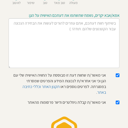
מעולה
טוב מאד
טוב
שיפור
לא טוב
חוסגן
אמא/אבא יקרים, נשמח שתשתפו את דעתכם האישית על הגן:
דיניות
רטיות
קנון
אתר
אני מאשר/ת שחוות דעת זו מבוססת על החוויה האישית שלי עם
הגן וכי אני אחראי/ת לנכונות המידע והפרטים שמסרתי
במסגרתה. לפרטים נוספים ראו
תקנון האתר וכללי כתיבה
באתר
.
אני מאשר/ת קבלת ניוזלטרים ודיוור פרסומות מהאתר