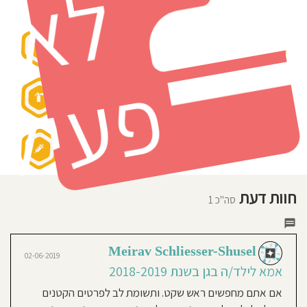
ל
אני
תווי איכות ובטיחות
מאמינה
חוסגן
שהגן
צריך
להוות
בית
שני
דיניות
לילדים
והוריהם,
וזה
פ
אומר:
רטיות
הרגשת
ביטחון
שמובעת
מהכלה,
תחושת
קנון
שייכות
ומועילות,
לראות
אתר
כל
ילד
וילד
על
אישיותו
וצרכיו.
עם
המון
אהבה
,
חוות דעת
סבלנות
סה"כ 1
ולמידה
מתמדת.
Meirav Schliesser-Shusel
02-06-2019
אמא לילד/ה בגן בשנת 2018-2019
אם אתם מחפשים ראש שקט. ותשומת לב לפרטים הקטנים