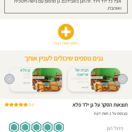
אצל כל ילד וילד. זה הגן בשבילכם. גן מהמם עם גישה חינוכית
ואוהבת.
הוסף חוות דעת
גנים נוספים שיכולים לעניין אותך
הבית של
גן פלא
אריאנה
צופים
צופים
>
<
נחל אלכסנדר 5
צור יצחק
5.01 ק"מ
182 מטר
תוצאות הסקר על גן ילד פלא
5.0
מבוסס על 1 חוות דעת
ניהול הגן