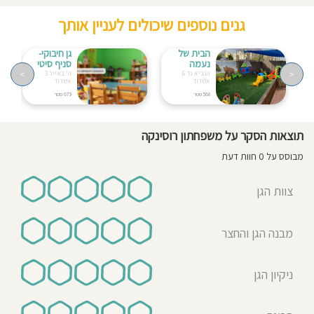
גנים נוספים שיכולים לעניין אותך
הבית של
גן חיבוקי-
נעמה
סניף סיטי
>
<
הנביא גד 6
ה' באייר 3
אשדוד
אשדוד
586 מטר
873 מטר
תוצאות הסקר על משפחתון רוסינקה
מבוסס על 0 חוות דעת
צוות הגן
מבנה הגן והחצר
ניקיון הגן