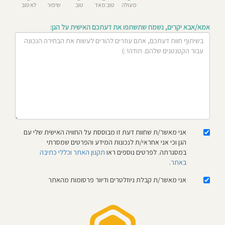
מעולה
טוב מאד
טוב
שיפור
לא טוב
חוסגן
אמא/אבא יקרים, נשמח שתשתפו את דעתכם האישית על הגן:
דיניות
רטיות
קנון
אתר
אני מאשר/ת שחוות דעת זו מבוססת על החוויה האישית שלי עם
הגן וכי אני אחראי/ת לנכונות המידע והפרטים שמסרתי
במסגרתה. לפרטים נוספים ראו
תקנון האתר וכללי כתיבה
באתר
.
אני מאשר/ת קבלת ניוזלטרים ודיוור פרסומות מהאתר