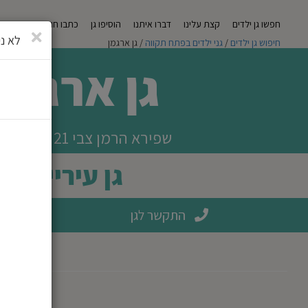
חפשו גן ילדים
קצת עלינו
דברו איתנו
הוסיפו גן
כתבו חוות דעת
מגזי
סגירה
לא ני
חיפוש גן ילדים
/
גני ילדים בפתח תקווה
/ גן ארגמן
גן ארגמן
שפירא הרמן צבי 21 פתח תקווה
גן עירייה
התקשר לגן