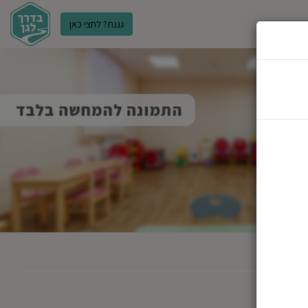
גננת? לחצי כאן
ר