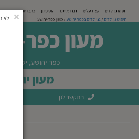
חפשו גן ילדים
קצת עלינו
דברו איתנו
הוסיפו גן
כתבו חוות דעת
מגזי
סגירה
לא ני
חיפוש גן ילדים
/
גני ילדים בכפר יהושע
/ מעון כפר-יהושע
מעון כפר-יה
כפר יהושע, ישראל
מעון יום
התקשר לגן