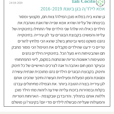
Tali Cocito
בגובה
24-04-2019
העיניים
בין
אמא לילד/ה בגן בשנת 2016-2019
הצוות
לגננת.
גן שהוא בית במלוא מובן המילה! צוות חם, מקצועי ומסור
גישה
חינוכית:
רגיל
בניצוחה של עליזה שהיא אמא שנייה שדואגת ואוהבת את
הילדים כאילו היו שלה! שני הילדים שלי התחילו בתינוקייה של
עליזה והמשיכו בקבוצת הבוגרים עד לגן עירייה. בתינוקייה
נהננו משקט נפשי וביטחון בשלב שהוא הכי מלחיץ להורים
טריים כי ידענו שהילדים מקבלים את הטיפול הכי מסור מחבק
חם ושהבטיחות היא מעל הכל. בתינוקייה הילדים נהנים
מטעימות ראשונות טריות שנטחנות במקום, ליווי התפתחותי
ובעיקר המון חום ואהבה ודאגה לצרכים האישיים של כל תינוק
ותינוק. בקבוצת הבוגרים הילדים נהנו מתוכנית שנתית עשירה
ומגוונת והמון הפעלות ופעילויות העשרה וחינוך שהכינו אותם
לגן עירייה בצורה הטובה ביותר. את הגמילה מחיתולים עברנו
בקלות ובמהירות בזכות עליזה שידעה לזהות מתי הילד מוכן
וללוות אותנו בתהליך. והדובדבן שבקצפת - הארוחות הטריות
והמעולות שעליזה מבשלת לילדים מדי יום! בקיצור! גן מושלם