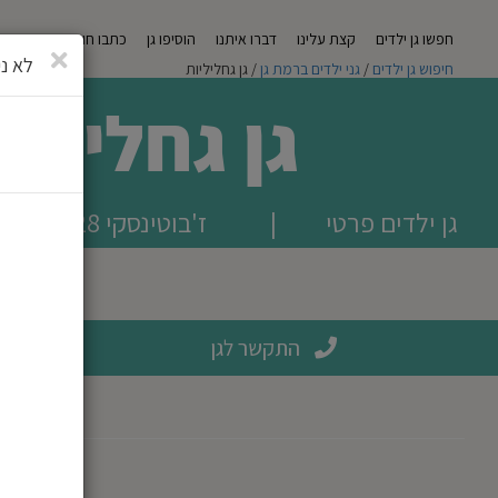
חפשו גן ילדים
קצת עלינו
דברו איתנו
הוסיפו גן
כתבו חוות דעת
מגזי
סגירה
לא ני
חיפוש גן ילדים
/
גני ילדים ברמת גן
/ גן גחליליות
גן גחליליו
גן ילדים פרטי
|
ז'בוטינסקי 128, רמת גן
התקשר לגן