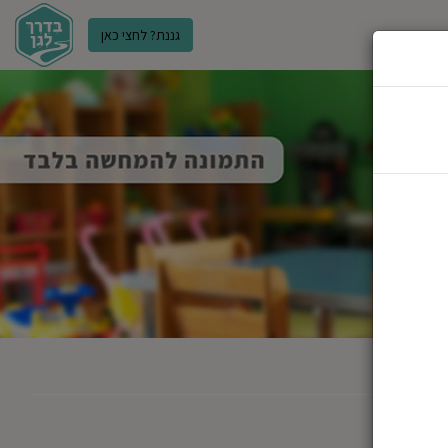
גננת? לחצי כאן
ר