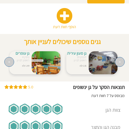
סבלנות
רגישות
חל
שלב
הוסף חוות דעת
טעימות
עד
גנים נוספים שיכולים לעניין אותך
הגענו
ארוחה
גן מעון עירית
גן עופרים
לובמן 10
גיסין 4
לאה
ראשון לציון
ראשון לציון
>
<
1.01 ק"מ
1.49 ק"מ
מאוזנת.
תוצאות הסקר על גן ינשופים
5.0
0
0
מבוסס על 7 חוות דעת
20
צוות הגן
פולינה
קפלן
מא
מבנה הגן והחצר