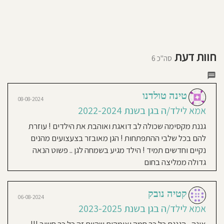
צליחה
פעילות
בשישי:
חוסגן
ייצר
6:30
-
12:00
ביבה
כל
שישי
דיניות
מה
אני
בטוחה
רטיות
חוות דעת
מאמין:
סה"כ 6
בור
גישה
ילדים
חינוכית:
קנון
דו
לשוני
מקדישה
-
עברית
אתר
טינה טולדנו
שומת
ורוסית
08-08-2024
ב
אמא לילד/ה בגן בשנת 2022-2024
ישית
גננת מקסימה שכולה לב דואגת ואוהבת את הילדים ! עוזרת
כל
להם בכל שלבי ההתפתחות ! הגן מאובזר בצעצועים מהנים
חד
נקיים וחדשים תמיד ! הילד מגיע בשמחה לגן .. פשוט הנאה
אחת.
גדולה ממליצה בחום
ילדים
גיעים
ם
קטיה נובק
06-08-2024
יוך
אמא לילד/ה בגן בשנת 2023-2025
בוקר