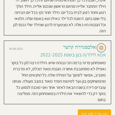
אינה , הגננת כל כך חמה ואימהית שהיום זה כל כך חשוב !!!
הסבלנות
הילד התחבר אלייה מהיום הראשון שנכנס אלייה. הילד הולך
האהבה
רגוע וחוזר רגוע לבית בכל יום. הילד חוזר נקי בכל יום הביתה
היא
בלי שום כתם. דואגת לכל ילד כאילו הוא באמת שלה. הלוואי
עניקה
וכל הגננות היו כאלה. לא מצטערת לרגע שהילד שלי נכנס לגן
הם
הזה.
ורגשת
כל
ום
אלכסנדרה קרצר
06-08-2024
שעה.
אמא לילד/ה בגן בשנת 2022-2025
אוכל
משפחתון פרטי ברמה הכי גבוהה שיש. הילדה רצה לגן כל בוקר
ושקע
ואפילו לא מסתובבת אחורה. הגננת מאוד תכלס, לא מדברת
גוון
מסביב, אפשר לסמוך על המילה שלה. כל התנאים החל
מתאים
מהמשחקים בגן ועד למיטות תמיד מאוד במצב מעולה. אנחנו
כל
עוברים דירה בשנה הבאה לאזור אחר ואני מוכנה לנסוע כל
ווח
בוקר רק כדי להשאיר את הילדה במשפחתון הזה. ממליצה
גילאים.
בחום
ינה
מכה
עזרה
הצג עוד 3 חוות דעת