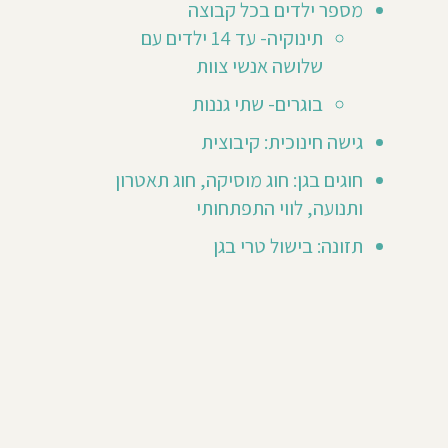
מספר ילדים בכל קבוצה
Asooli
תינוקיה- עד 14 ילדים עם
Lotat
שלושה אנשי צוות
מא
ילד/ה
בוגרים- שתי גננות
גן
גישה חינוכית: קיבוצית
שנת
ר
חוגים בגן: חוג מוסיקה, חוג תאטרון
201
ותנועה, לווי התפתחותי
לדים
תזונה: בישול טרי בגן
ש
חירה
חופש
עולה,
ות
ול
מטפל
מקום
מין
מעלה
וכים