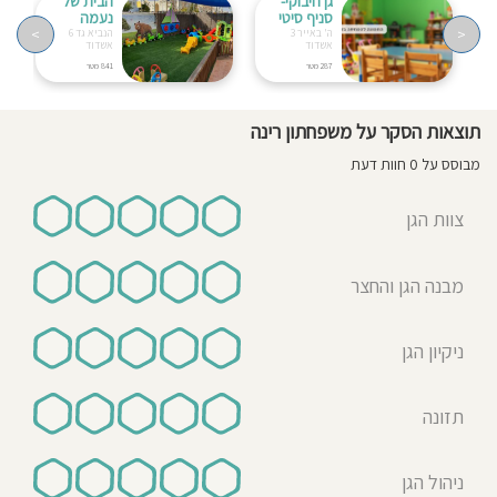
גן חיבוקי-
הבית של
סניף סיטי
נעמה
>
<
ה' באייר 3
הנביא גד 6
אשדוד
אשדוד
287 מטר
841 מטר
תוצאות הסקר על משפחתון רינה
מבוסס על 0 חוות דעת
צוות הגן
מבנה הגן והחצר
ניקיון הגן
תזונה
ניהול הגן