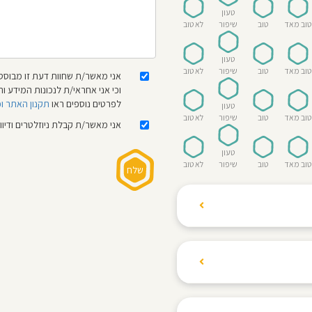
טעון
טוב מאד
טוב
שיפור
לא טוב
טעון
טוב מאד
טוב
שיפור
לא טוב
אני מאשר/ת שחוות דעת זו מבוססת
וכי אני אחראי/ת לנכונות המידע
לפרטים נוספים ראו
תקנון האתר ו
טעון
טוב מאד
טוב
שיפור
לא טוב
אני מאשר/ת קבלת ניוזלטרים ודיו
טעון
טוב מאד
טוב
שיפור
לא טוב
ת הגולשים לשתף רשמים
ם האישי ביחס לגני
והוגנת, ללא התלהמות,
קיצונית.
 הילדים! נעים להכיר,
 דברים העלולים לפגוע
מקום אחד את כל מה