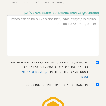
מעולה
טוב מאד
טוב
שיפור
לא טוב
חוסגן
אמא/אבא יקרים, נשמח שתשתפו את דעתכם האישית על הגן:
דיניות
רטיות
קנון
אתר
אני מאשר/ת שחוות דעת זו מבוססת על החוויה האישית שלי עם
הגן וכי אני אחראי/ת לנכונות המידע והפרטים שמסרתי
במסגרתה. לפרטים נוספים ראו
תקנון האתר וכללי כתיבה
באתר
.
אני מאשר/ת קבלת ניוזלטרים ודיוור פרסומות מהאתר