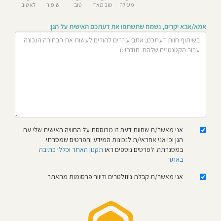
מעולה
טוב מאד
טוב
שיפור
לא טוב
חוסגן
אמא/אבא יקרים, נשמח שתשתפו את דעתכם האישית על הגן:
דיניות
רטיות
קנון
אתר
אני מאשר/ת שחוות דעת זו מבוססת על החוויה האישית שלי עם
הגן וכי אני אחראי/ת לנכונות המידע והפרטים שמסרתי
במסגרתה. לפרטים נוספים ראו
תקנון האתר וכללי כתיבה
באתר
.
אני מאשר/ת קבלת ניוזלטרים ודיוור פרסומות מהאתר