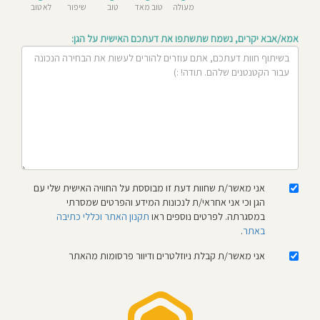
מעולה
טוב מאד
טוב
שיפור
לא טוב
חוסגן
אמא/אבא יקרים, נשמח שתשתפו את דעתכם האישית על הגן:
דיניות
רטיות
קנון
אתר
אני מאשר/ת שחוות דעת זו מבוססת על החוויה האישית שלי עם
הגן וכי אני אחראי/ת לנכונות המידע והפרטים שמסרתי
במסגרתה. לפרטים נוספים ראו
תקנון האתר וכללי כתיבה
באתר
.
אני מאשר/ת קבלת ניוזלטרים ודיוור פרסומות מהאתר