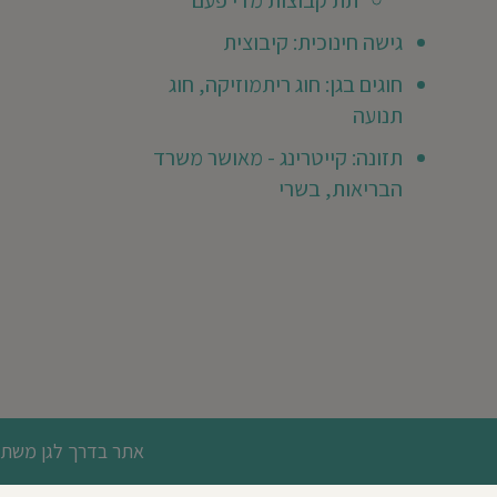
תת קבוצות מדי פעם
אותך
לכתוב
גישה חינוכית: קיבוצית
חוות
ר
דעת
חוגים בגן: חוג ריתמוזיקה, חוג
ראשונה
תנועה
😃
תזונה: קייטרינג - מאושר משרד
הבריאות, בשרי
אתר בדרך לגן משתמש
תקנון האתר
מדיניות פרטיות
מגזין
מחוסגן
אישור