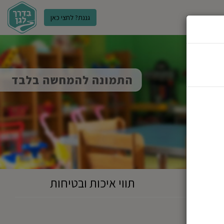
גננת? לחצי כאן
ר
תווי איכות ובטיחות