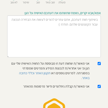
מעולה
טוב מאד
טוב
שיפור
לא טוב
חוסגן
אמא/אבא יקרים, נשמח שתשתפו את דעתכם האישית על הגן:
דיניות
רטיות
קנון
אתר
אני מאשר/ת שחוות דעת זו מבוססת על החוויה האישית שלי עם
הגן וכי אני אחראי/ת לנכונות המידע והפרטים שמסרתי
במסגרתה. לפרטים נוספים ראו
תקנון האתר וכללי כתיבה
באתר
.
אני מאשר/ת קבלת ניוזלטרים ודיוור פרסומות מהאתר