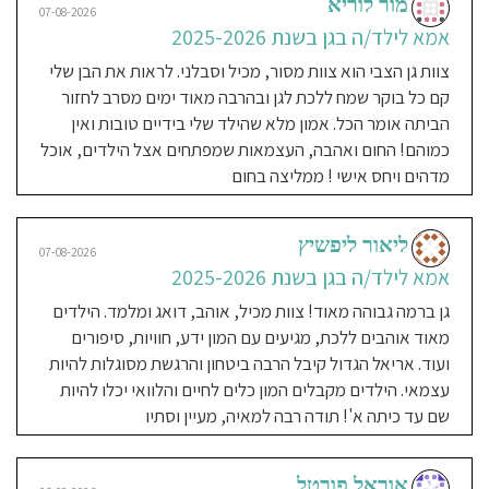
אוכל מבושל טרי כל יוםם יחס חם
מור לוריא
לילדים,
07-08-2026
להורים,
ואוהבב הבחירה הכי טובה שעשיתי
למקצוע,
אמא לילד/ה בגן בשנת 2025-2026
אחת
לשניה
לילד שלי
ולסביבה.
צוות גן הצבי הוא צוות מסור, מכיל וסבלני. לראות את הבן שלי
קם כל בוקר שמח ללכת לגן ובהרבה מאוד ימים מסרב לחזור
הביתה אומר הכל. אמון מלא שהילד שלי בידיים טובות ואין
ענבל סגיר
12-08-2024
כמוהם! החום ואהבה, העצמאות שמפתחים אצל הילדים, אוכל
אמא לילד/ה בגן בשנת 2023-
מדהים ויחס אישי ! ממליצה בחום
2024
הבן שלי כבר שנה בגן של מאיה
ליאור ליפשיץ
המדהימה וממשיך לעוד שנה כמובן לא
07-08-2026
יכולתי למצוא גן טוב יותר ,ללא ספק
אמא לילד/ה בגן בשנת 2025-2026
זכיתי שמאיה תפתח ותעצים את הילד
גן ברמה גבוהה מאוד! צוות מכיל, אוהב, דואג ומלמד. הילדים
שלי ,היא עושה את זה הכי טוב שאפשר
מאוד אוהבים ללכת, מגיעים עם המון ידע, חוויות, סיפורים
🙏אני מודה על כל יום שהוא בגן במבי
ועוד. אריאל הגדול קיבל הרבה ביטחון והרגשת מסוגלות להיות
💕מאיה והצוות אוהבת דואגות
עצמאי. הילדים מקבלים המון כלים לחיים והלוואי יכלו להיות
ומפעילות את הילדים בשיא הכיף✨️אין
שם עד כיתה א'! תודה רבה למאיה, מעיין וסתיו
לי מילים להודות למאיה על התקופה
הכל כך חשובה של הילד שלי .כמה
שהוא מתפתח בזכותה וכמה שאני
אוראל פורטל