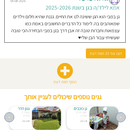
06-08-2026
אוהבת את הצוות שהיא בוחרת .
אמא לילד/ה בגן בשנת 2025-2026
ממליצה בחום גן שהוא משפחה 🌸
גן במבי הוא הגן ששינה לנו את החיים. גננת שהיא חלום וילדים
שמאוהבים בה. לימוד כל הדברים החשובים באמת כמו
עצמאות וחברות טובה זה אבן דרך בגן במבי הבחירה הכי טובה
ניב כהן
12-08-2024
שעשיתי עבור הבן שלי♥️
אבא לילד/ה בגן בשנת 2024
גן מעולה המעודד עצמאות עם צוות
הצג עוד 33 חוות דעת
מדהים
אדיר חריר
11-08-2024
אבא לילד/ה בגן בשנת 2023
הוסף חוות דעת
גן שתורם מעוף להתפתחות הילד
גנים נוספים שיכולים לעניין אותך
גן כוכבים
גנון הדר
אורן שפר
11-08-2024
יוסף לוי 2
ההדר 2
נהריה
נהריה
<
אבא לילד/ה בגן בשנת 2022-
>
1.35 ק"מ
2.99 ק"מ
2024