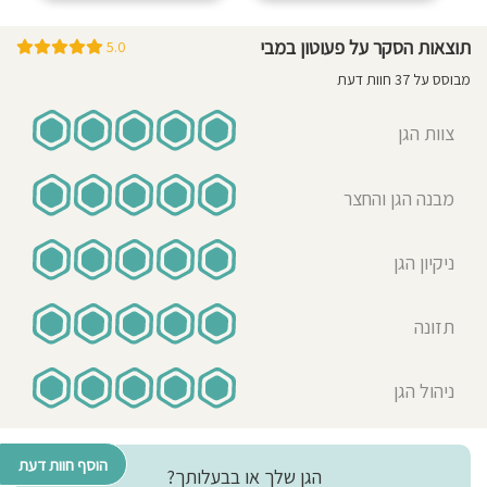
מאיה הגננת היא התגשמות החלומות
תוצאות הסקר על פעוטון במבי
של עולם החינוך לגיל הרך, כזו שרואה
5.0
את הקטנטנים כילדים עם דעות,
מבוסס על 37 חוות דעת
צרכים, אופי וצמא גדול לחוות את מה
שיש לעולם להציע. הקטנים שותפים
צוות הגן
בהכל, החל מהכנת ארוחת הבוקר,
ניקיונות, הכנת חגיגות יום ההולדת ועד
מבנה הגן והחצר
קבלת החלטות משותפות. הבת שלי
התפתחה כל-כך בגן, התנסתה, טעמה,
ניסתה, יצאה מהגבולות של עצמה
ניקיון הגן
והתעצבה להיות ילדה דעתנית,
חברותית, שלוקחת אחריות על עצמה
תזונה
ועל חבריה. כולם בגן נקראים "חברים"
וזו אכן האווירה, כולם חשובים, כולם
אוהבים ואהובים. החום והאהבה
ניהול הגן
שהילדים מקבלים ממאיה ומהצוות לא
מובן מאליו כלל, כאילו כולם הם ילדיה
הפרטיים ואכן נוצרת שם משפחה שנייה
הוסף חוות דעת
הגן שלך או בבעלותך?