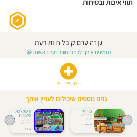
תווי איכות ובטיחות
חוסגן
דיניות
רטיות
גן זה טרם קיבל חוות דעת
קנון
מזמינים אותך לכתוב חוות דעת ראשונה
😃
אתר
הוסף חוות דעת
גנים נוספים שיכולים לעניין אותך
גן רותי
גן ממלכת
הלבבות
הורדים 36
סביון
>
<
שטרן 72
קרית אונו
434 מטר
1.1 ק"מ