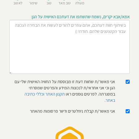
מעולה
טוב מאד
טוב
שיפור
לא טוב
חוסגן
אמא/אבא יקרים, נשמח שתשתפו את דעתכם האישית על הגן:
דיניות
רטיות
קנון
אתר
אני מאשר/ת שחוות דעת זו מבוססת על החוויה האישית שלי עם
הגן וכי אני אחראי/ת לנכונות המידע והפרטים שמסרתי
במסגרתה. לפרטים נוספים ראו
תקנון האתר וכללי כתיבה
באתר
.
אני מאשר/ת קבלת ניוזלטרים ודיוור פרסומות מהאתר