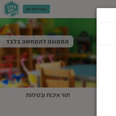
גננת? לחצי כאן
ר
תווי איכות ובטיחות