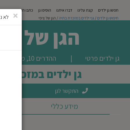
חפשו גן ילדים
קצת עלינו
דברו איתנו
הוסיפו גן
כתבו חוות דעת
מגזי
סגירה
לא ני
חיפוש גן ילדים
/
גני ילדים במזכרת בתיה
/ הגן של ציפי
הגן של ציפ
גן ילדים פרטי
|
ההדרים 10, מזכרת בתיה
גן ילדים במזכרת ב
התקשר לגן
מידע כללי