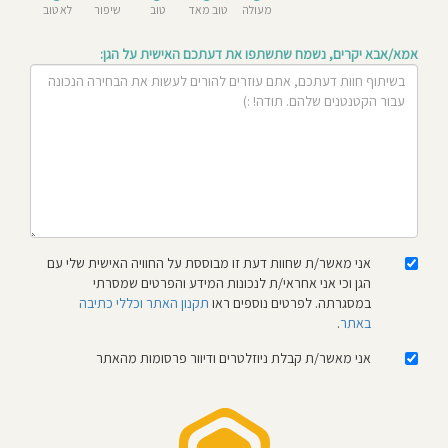
מעולה
טוב מאד
טוב
שיפור
לא טוב
חוסגן
אמא/אבא יקרים, נשמח שתשתפו את דעתכם האישית על הגן:
דיניות
רטיות
קנון
אתר
אני מאשר/ת שחוות דעת זו מבוססת על החוויה האישית שלי עם
הגן וכי אני אחראי/ת לנכונות המידע והפרטים שמסרתי
במסגרתה. לפרטים נוספים ראו
תקנון האתר וכללי כתיבה
באתר
.
אני מאשר/ת קבלת ניוזלטרים ודיוור פרסומות מהאתר