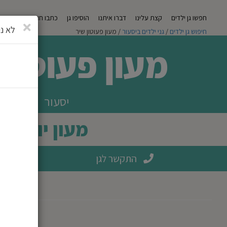
חפשו גן ילדים
קצת עלינו
דברו איתנו
הוסיפו גן
כתבו חוות דעת
מגזי
סגירה
לא ני
חיפוש גן ילדים
/
גני ילדים ביסעור
/ מעון פעוטון שיר
מעון פעוטון 
יסעור
מעון יום
התקשר לגן