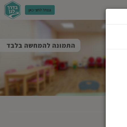
גננת? לחצי כאן
ר