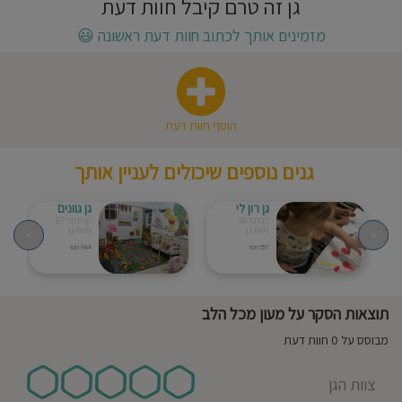
גן זה טרם קיבל חוות דעת
חוסגן
מזמינים אותך לכתוב חוות דעת ראשונה
😃
דיניות
רטיות
הוסף חוות דעת
קנון
גנים נוספים שיכולים לעניין אותך
אתר
גן רון לי
גן גוונים
הגלגל 20
קריניצי 67
רמת גן
רמת גן
>
<
557 מטר
944 מטר
תוצאות הסקר על מעון מכל הלב
מבוסס על 0 חוות דעת
צוות הגן