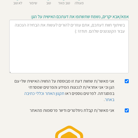
מעולה
טוב מאד
טוב
שיפור
לא טוב
חוסגן
אמא/אבא יקרים, נשמח שתשתפו את דעתכם האישית על הגן:
דיניות
רטיות
קנון
אתר
אני מאשר/ת שחוות דעת זו מבוססת על החוויה האישית שלי עם
הגן וכי אני אחראי/ת לנכונות המידע והפרטים שמסרתי
במסגרתה. לפרטים נוספים ראו
תקנון האתר וכללי כתיבה
באתר
.
אני מאשר/ת קבלת ניוזלטרים ודיוור פרסומות מהאתר