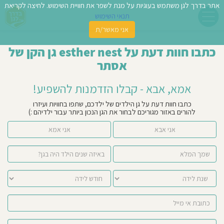
אתר בדרך לגן משתמש בעוגיות על מנת לשפר את חוויית השימוש. לחיצה לקריאת
תנאי השימוש
אני מאשר/ת
פשו
כתבו חוות דעת על esther nest גן הקן של
ן
אסתר
לדים
אמא, אבא - קבלו הזדמנות להשפיע!
צת
כתבו חוות דעת על גן הילדים של ילדכם, שתפו בחוויות ועיזרו
להורים באזור מגוריכם לבחור את הגן הנכון ביותר עבור ילדיהם :)
לינו
אני אבא
אני אמא
תבו
וות
עת
וסיפו