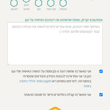
חוסגן
טעון
מעולה
טוב מאד
טוב
שיפור
לא טוב
דיניות
אמא/אבא יקרים, נשמח שתשתפו את דעתכם האישית על הגן:
רטיות
קנון
אתר
אני מאשר/ת שחוות דעת זו מבוססת על החוויה האישית שלי עם
הגן וכי אני אחראי/ת לנכונות המידע והפרטים שמסרתי
במסגרתה. לפרטים נוספים ראו
תקנון האתר וכללי כתיבה
באתר
.
אני מאשר/ת קבלת ניוזלטרים ודיוור פרסומות מהאתר