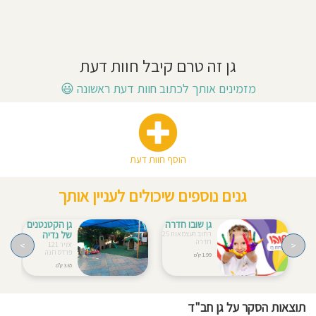
7:30-
12:15
חוסגן
כל
שישי
אני
דיניות
מאמין:
גן זה טרם קיבל חוות דעת
רטיות
גישה
חינוכית:
מזמינים אותך לכתוב חוות דעת ראשונה
😃
גן
דתי
קנון
אתר
הוסף חוות דעת
גנים נוספים שיכולים לעניין אותך
גן שובו חדרה
גן הקטנטנים
של נדיה
רחוב העצמאות 25
חדרה
>
<
זמיר 121
פרדס חנה
1.99 ק"מ
3.65 ק"מ
תוצאות הסקר על גן חב"ד