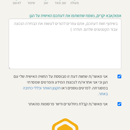
מעולה
טוב מאד
טוב
שיפור
לא טוב
חוסגן
אמא/אבא יקרים, נשמח שתשתפו את דעתכם האישית על הגן:
דיניות
רטיות
קנון
אתר
אני מאשר/ת שחוות דעת זו מבוססת על החוויה האישית שלי עם
הגן וכי אני אחראי/ת לנכונות המידע והפרטים שמסרתי
במסגרתה. לפרטים נוספים ראו
תקנון האתר וכללי כתיבה
באתר
.
אני מאשר/ת קבלת ניוזלטרים ודיוור פרסומות מהאתר