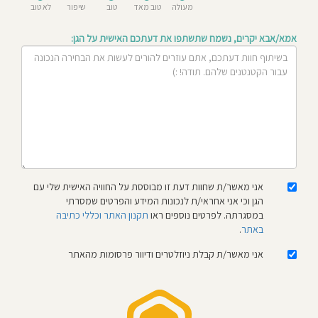
מעולה
טוב מאד
טוב
שיפור
לא טוב
חוסגן
אמא/אבא יקרים, נשמח שתשתפו את דעתכם האישית על הגן:
דיניות
רטיות
קנון
אתר
אני מאשר/ת שחוות דעת זו מבוססת על החוויה האישית שלי עם
הגן וכי אני אחראי/ת לנכונות המידע והפרטים שמסרתי
במסגרתה. לפרטים נוספים ראו
תקנון האתר וכללי כתיבה
באתר
.
אני מאשר/ת קבלת ניוזלטרים ודיוור פרסומות מהאתר