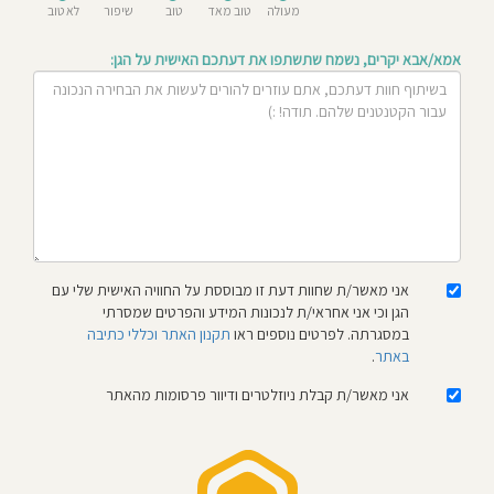
מעולה
טוב מאד
טוב
שיפור
לא טוב
חוסגן
אמא/אבא יקרים, נשמח שתשתפו את דעתכם האישית על הגן:
דיניות
רטיות
קנון
אתר
אני מאשר/ת שחוות דעת זו מבוססת על החוויה האישית שלי עם
הגן וכי אני אחראי/ת לנכונות המידע והפרטים שמסרתי
במסגרתה. לפרטים נוספים ראו
תקנון האתר וכללי כתיבה
באתר
.
אני מאשר/ת קבלת ניוזלטרים ודיוור פרסומות מהאתר