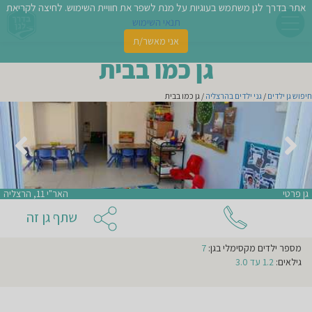
אתר בדרך לגן משתמש בעוגיות על מנת לשפר את חוויית השימוש. לחיצה לקריאת
תנאי השימוש
אני מאשר/ת
פשו
גן כמו בבית
ן
חיפוש גן ילדים
/
גני ילדים בהרצליה
/ גן כמו בבית
לדים
צת
אני מעונין שהודעה זו תישלח לגנים נוספים באזור
לינו
גן פרטי
האר"י 11, הרצליה
אני מאשר/ת קבלת ניוזלטרים ודיוור מהאתר
תבו
שתף גן זה
וות
מספר
מספר ילדים מקסימלי בגן:
7
עת
קבוצות
בגן:
גילאים:
1.2 עד 3.0
2
מספר
וסיפו
ילדים
בכל
קבוצה