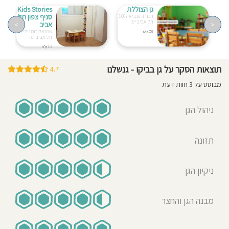
גן הצוללת
Kids Stories
סניף צפון תל
דבורה הנביאה 106
תל אביב יפו
<
אביב
>
שמואל רומנילי 9
556 מטר
תל אביב יפו
1.5 ק"מ
תוצאות הסקר על גן בביקו - גנשלנו
4.7
מבוסס על 3 חוות דעת
ניהול הגן
תזונה
ניקיון הגן
מבנה הגן והחצר