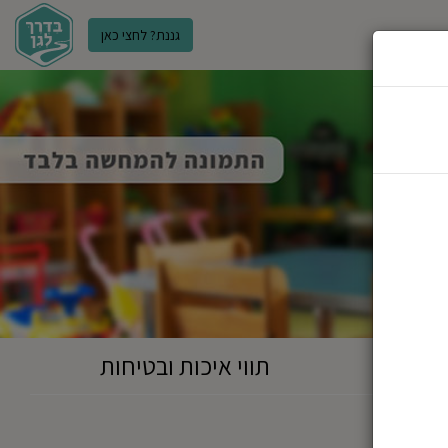
גננת? לחצי כאן
ר
תווי איכות ובטיחות