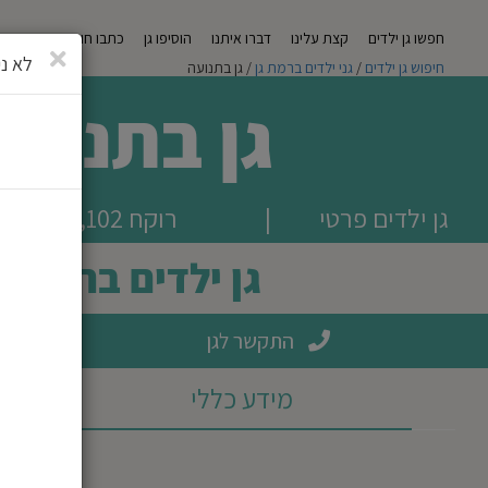
חפשו גן ילדים
קצת עלינו
דברו איתנו
הוסיפו גן
כתבו חוות דעת
מגזי
סגירה
לא ני
חיפוש גן ילדים
/
גני ילדים ברמת גן
/ גן בתנועה
גן בתנועה
גן ילדים פרטי
|
רוקח 102, רמת גן
גן ילדים ברמת גן
התקשר לגן
מידע כללי