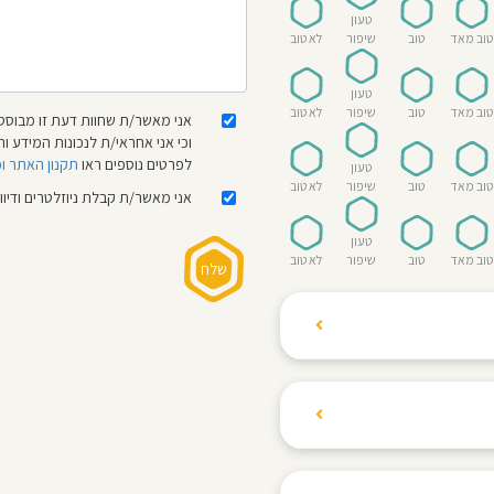
טעון
טוב מאד
טוב
שיפור
לא טוב
טעון
טוב מאד
טוב
שיפור
לא טוב
אני מאשר/ת שחוות דעת זו מבוססת
וכי אני אחראי/ת לנכונות המידע
לפרטים נוספים ראו
תקנון האתר ו
טעון
טוב מאד
טוב
שיפור
לא טוב
אני מאשר/ת קבלת ניוזלטרים ודיו
טעון
טוב מאד
טוב
שיפור
לא טוב
ת הגולשים לשתף רשמים
ם האישי ביחס לגני
והוגנת, ללא התלהמות,
קיצונית.
 הילדים! נעים להכיר,
 דברים העלולים לפגוע
מקום אחד את כל מה