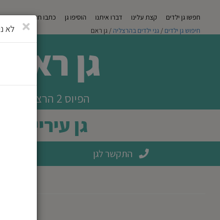
חפשו גן ילדים
קצת עלינו
דברו איתנו
הוסיפו גן
כתבו חוות דעת
מגזי
סגירה
לא ני
חיפוש גן ילדים
/
גני ילדים בהרצליה
/ גן ראם
גן ראם
הפיוס 2 הרצליה
גן עירייה
התקשר לגן