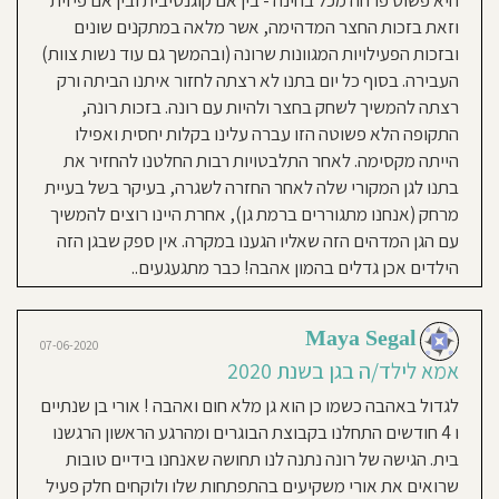
היא פשוט פרחה מכל בחינה - בין אם קוגנטיבית ובין אם פיזית
בשילוב
עם
וההשקעה, המחשבה והשיחות עם דקלה
אדלר
וזאת בזכות החצר המדהימה, אשר מלאה במתקנים שונים
הגננת ועם רונה והצוות התומך עשו את
ובזכות הפעילויות המגוונות שרונה (ובהמשך גם עוד נשות צוות)
התהליך אפשרי עם המון הכלה מצידן
העבירה. בסוף כל יום בתנו לא רצתה לחזור איתנו הביתה ורק
והיום כשאני מסתכלת אחורה אני מלאת
רצתה להמשיך לשחק בחצר ולהיות עם רונה. בזכות רונה,
תודה לרונה ו לדקלה והצוות שבעזרתן
התקופה הלא פשוטה הזו עברה עלינו בקלות יחסית ואפילו
מאיה שלי שמחה ללכת לגן ולא מפסיקה
הייתה מקסימה. לאחר התלבטויות רבות החלטנו להחזיר את
לדבר על הגן:) גם בשנתנו השניה
בתנו לגן המקורי שלה לאחר החזרה לשגרה, בעיקר בשל בעיית
(שתסתיים בקיץ) צוות הגן, דקלה
מרחק (אנחנו מתגוררים ברמת גן), אחרת היינו רוצים להמשיך
והסייעות בר ושיר מעניקות ים של אהבה
עם הגן המדהים הזה שאליו הגענו במקרה. אין ספק שבגן הזה
לילדים וזה מורגש כשנכנסים לגן, קבוצת
הילדים אכן גדלים בהמון אהבה! כבר מתגעגעים..
הבוגרים זו פשוט קבוצה של אהבה וכל מי
שנכנס מתקבל בחיבוקים בין אם זה ילד
Maya Segal
חדש או הורה שמבקר כחלק מפרוייקטים
07-06-2020
שונים ועוד. פשוט כיף להיכנס. ניכר
אמא לילד/ה בגן בשנת 2020
שהילדים מקבלים המון אהבה וכך גם
לגדול באהבה כשמו כן הוא גן מלא חום ואהבה ! אורי בן שנתיים
מעניקים בחזרה. תמיד יש תחושה של
ו 4 חודשים התחלנו בקבוצת הבוגרים ומהרגע הראשון הרגשנו
אוזן קשבת מצד רונה ומצד דקלה הגננת,
בית. הגישה של רונה נתנה לנו תחושה שאנחנו בידיים טובות
מלאות איכפתיות והקשבה, גם ברגעים
שרואים את אורי משקיעים בהתפתחות שלו ולוקחים חלק פעיל