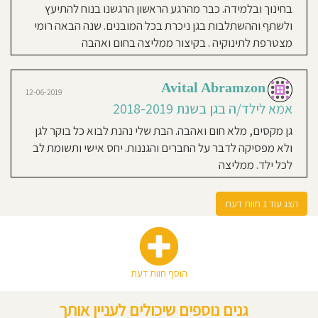
מבלבלים תמיד יש עם מי לדבר ולזה אין
בחינוך ובלמידה. כבר מהרגע הראשון הרגשנו בנוח להתיעץ
תחליף. אני רואה ושומעת ממאיה הבת
ולשתף וההשתלבות בגן ניכרת בכל המובנים. שנה הבאה רומי
שלי שהיא רוצה להיות גננת, משחקת
מצטרפת לתינוקיה . בקיצור ממליצה בחום ואהבה
בגננת בבית ומשחזרת פעילויות ואירועים
מהיומיום בגן וזה אומר המון על החוויות
הטובות שלה שם, הבטחון והשמחה שהיא
Avital Abramzon
12-06-2019
מקבלת שם. באמת גדלים שם באהבה;)
אמא לילד/ה בגן בשנת 2018-2019
גן מקסים, מלא חום ואהבה. הבת שלי נהנת לבוא כל בוקר לגן
ולא מפסיקה לדבר על החברים והגננות. יחס אישי ותשומת לב
לכל ילד. ממליצה
הצג עוד 1 חוות דעת
הוסף חוות דעת
גנים נוספים שיכולים לעניין אותך