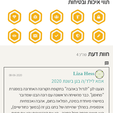
תווי איכות ובטיחות
חוגים
חוסגן
בגן:
חוג
ריתמוסיקה
וחוג
צעד
דיניות
ראשון
תזונה:
בישול
רטיות
טרי
בגן
-
תפריט
שנבנה
קנון
ע"י
נטורופטית
אתר
שעות
פעילות
חוות דעת
הגן:
16-05-2019
סה"כ 4
07:30-
16:30
Noga Harari Gorén
שעות
אמא לילד/ה בגן בשנת 2017-
פעילות
בשישי:
07:30-
2019
Liza Hess
12:00
08-06-2020
לא
כולל
אמא לילד/ה בגן בשנת 2020
כיתת
התחלנו את הגן בסוף נובמבר 2017
האפרוחים
וקיבלתי תחושה שאנחנו בידיים טובות
הגענו לגן "לגדול באהבה" בתקופת הקורונה האחרונה במסגרת
אני
מההתחלה בזכות התמיכה והחום
"מחוסגן". כבר מהשיחה הראשונה עם רונה הבנו שמדובר
מאמין:
שקיבלנו מרונה עוד בשיחות המקדימות.
במישהי מיוחדת במינה, המלאה בחום, אהבה ואכפתיות
גישה
חינוכית:
ההסתגלות אחרי שנה וחצי בבית לא
גישת
אינסופית. במהלך שהייתה של בתנו בגן זה (במשך כחודשיים),
צעד
ראשון
היתה פשוטה למאיה אבל התמיכה