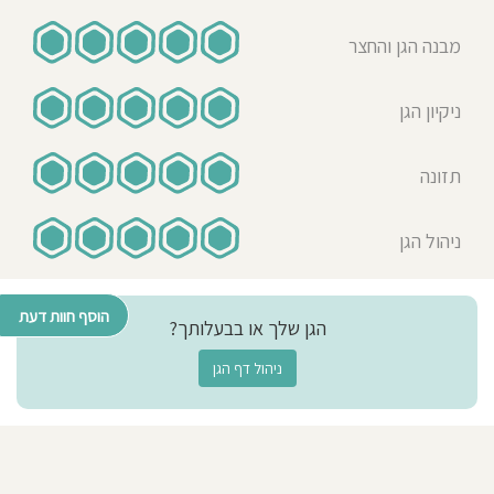
את
Popov Lyuba
הפנים
12-08-2020
המחייכים
ומאושרים
אמא לילד/ה בגן בשנת 2005-
מבנה הגן והחצר
של
כל
ילד
2010
שרצים
בשמחה
לגנינו.
אני אמא לילדה,שמגיל חצי שנה ועד גיל
ניקיון הגן
הגן
שלנו
5 היתה בגן "ליליה". אני כל כך
זה
לא
סתם
מאושרת,שאז בחרתי את הגן הזה.בגן
עבודה,
תזונה
זה
בת שלי למדה לדבר,עשתה צעדים
החיים
והמשפחה
ראשונים וקיבלה הרבה ידע. הגן מעולה
שלנו
אחת
גדולה
מכל הבחינות. קודם כל מה שחשוב לכל
ניהול הגן
וידידותית,
ש
ההורים- אוכל. האוכל בגן- כמו במלון-
אנחנו
מוקירים
אותה
5*! תפריט עשיר ומגוון, טעים,בשפע!
ואוהבים.
הוסף חוות דעת
אהבה,הבנה,כבוד ,שמחה, התפתחות
Наш
הגן שלך או בבעלותך?
садик
מהיר וידע מקבלים ילדים בגן מכל
родился
в
1992
הצוות המדהים! ילדים לא שוכחים ימי
ניהול דף הגן
году
и
הולדת,מסיבות,כי כל הזמן זה שונה
главным
условием
нашей
ומעניין! הבת שלי כבר בת 15, ולא
работы
является
שוכחת לרגע את הבלינצ'ס והקציצות
Любовь
к
טעימות, חוץ מזה יש הרבה תזכורות
детям
.Каждый