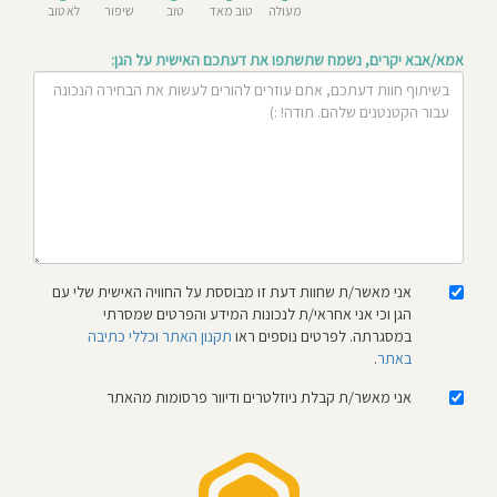
מעולה
טוב מאד
טוב
שיפור
לא טוב
חוסגן
אמא/אבא יקרים, נשמח שתשתפו את דעתכם האישית על הגן:
דיניות
רטיות
קנון
אתר
אני מאשר/ת שחוות דעת זו מבוססת על החוויה האישית שלי עם
הגן וכי אני אחראי/ת לנכונות המידע והפרטים שמסרתי
במסגרתה. לפרטים נוספים ראו
תקנון האתר וכללי כתיבה
באתר
.
אני מאשר/ת קבלת ניוזלטרים ודיוור פרסומות מהאתר