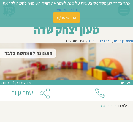
אתר בדרך לגן משתמש בעוגיות על מנת לשפר את חוויית השימוש. לחיצה לקריאת
תנאי השימוש
אני מאשר/ת
פשו
מעון יצחק שדה
ן
חיפוש גן ילדים
/
גני ילדים בדימונה
/ מעון יצחק שדה
לדים
צת
לינו
מעון יום
שדה יצחק 1 דימונה
תבו
שתף גן זה
וות
גילאים:
0.3 עד 3.0
עת
וסיפו