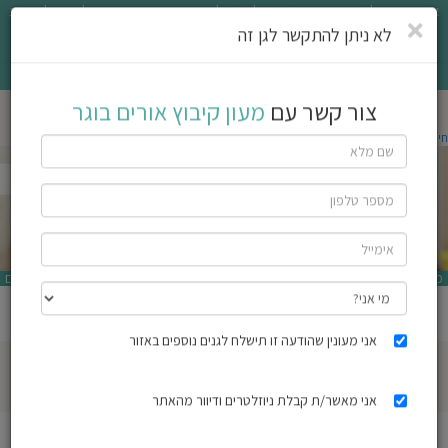
אתר בדרך לגן משתמש בעוגיות על מנת לשפר את חוויית השימוש. לחיצה לקריאת
תנאי השימוש
סגירה
לא ניתן להתקשר לגן זה
אני מאשר/ת
פשו
מעון קיבוץ אורים בוגר
צור קשר עם
מעון קיבוץ אורים בוגר
ן
חיפוש גן ילדים
/
גני ילדים באורים
/ מעון קיבוץ אורים בוגר
לדים
צת
לינו
מעון יום
אורים
תבו
שתף גן זה
וות
אני מעונין שהודעה זו תישלח לגנים נוספים באזור
גילאים:
0.3 עד 3.0
עת
אני מאשר/ת קבלת ניוזלטרים ודיוור מהאתר
וסיפו