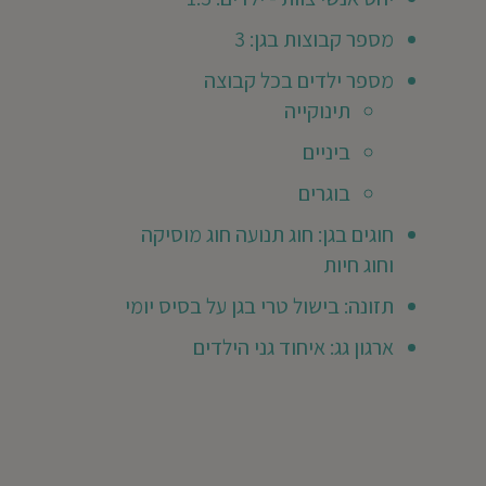
Tany
מספר קבוצות בגן: 3
Yangaev
מא
מספר ילדים בכל קבוצה
ילד/ה
תינוקייה
גן
ביניים
שנת
בוגרים
201
ר
חוגים בגן: חוג תנועה חוג מוסיקה
חנו
וחוג חיות
אוד
רוצים
תזונה: בישול טרי בגן על בסיס יומי
גן.
ארגון גג: איחוד גני הילדים
0
0
20
Ore