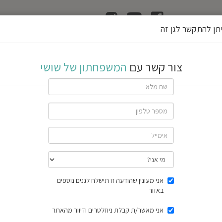
ן
הוצאת רשיון גן
תן להתקשר לגן זה
שושי
צור קשר עם
המשפחתון של שושי
If
you
ם
are
a
human,
ג
ן
א
ע
י
ל
ignore
this
field
שתף גן
אני מעונין שהודעה זו תישלח לגנים נוספים
3 חוות דעת
באזור
תוצאות הסק
אני מאשר/ת קבלת ניוזלטרים ודיוור מהאתר