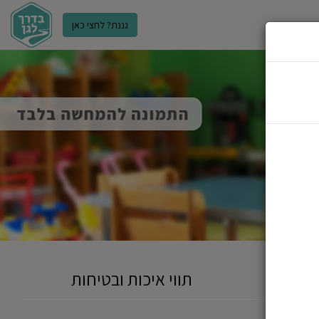
גננת? לחצי כאן
ר
תווי איכות ובטיחות