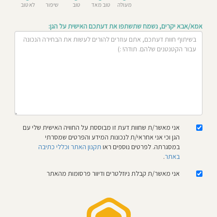
מעולה
טוב מאד
טוב
שיפור
לא טוב
חוסגן
אמא/אבא יקרים, נשמח שתשתפו את דעתכם האישית על הגן:
דיניות
רטיות
קנון
אתר
אני מאשר/ת שחוות דעת זו מבוססת על החוויה האישית שלי עם
הגן וכי אני אחראי/ת לנכונות המידע והפרטים שמסרתי
במסגרתה. לפרטים נוספים ראו
תקנון האתר וכללי כתיבה
באתר
.
אני מאשר/ת קבלת ניוזלטרים ודיוור פרסומות מהאתר