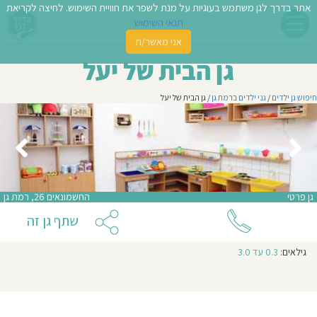
אתר בדרך לגן משתמש בעוגיות על מנת לשפר את חוויית השימוש. לחיצה לקריאת
תנאי השימוש
אני מאשר/ת
פשו
גן הבית של יעל
ן
חיפוש גן ילדים
/
גני ילדים ברמת גן
/ גן הבית של יעל
לדים
צת
לינו
גן פרטי
החשמונאים 26, רמת גן
תבו
שתף גן זה
וות
מספר
גילאים:
0.3 עד 3.0
עת
קבוצות
בגן:
3
חוגים
וסיפו
בגן:
ריתמוזיקה,
יוגה
ודרמה