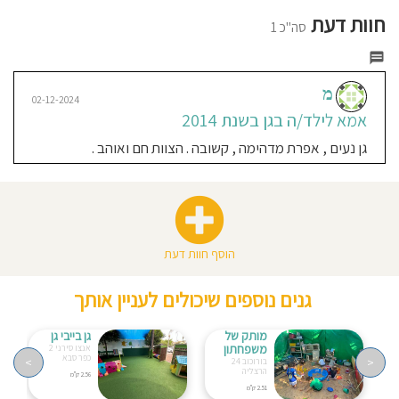
חוסגן
חוות דעת
סה"כ 1
דיניות
רטיות
מ
02-12-2024
אמא לילד/ה בגן בשנת 2014
קנון
גן נעים , אפרת מדהימה , קשובה . הצוות חם ואוהב .
אתר
הוסף חוות דעת
גנים נוספים שיכולים לעניין אותך
מותק של
גן בייבי גן
משפחתון
אנצו סירני 2
כפר סבא
>
<
בורוכוב 24
הרצליה
2.56 ק"מ
2.51 ק"מ