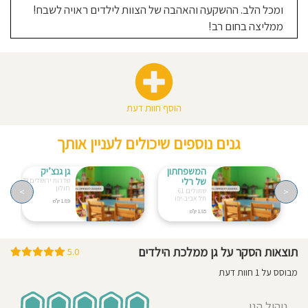
ומכל הלב. ההשקעה והאהבה של הצוות לילדים ראויה לשבח!
ממליצה בחום רב!
הוסף חוות דעת
גנים נוספים שיכולים לעניין אותך
המשפחתון
גן גנצ’יק
של רלי
שדרות ירושלים 78
חולון
>
<
שתולים 61
תל אביב-יפו
1.89 ק"מ
1.85 ק"מ
תוצאות הסקר על גן ממלכת הילדים
5.0
מבוסס על 1 חוות דעת
ניהול הגן