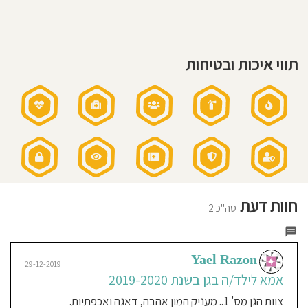
בגן:
חוג
חוסגן
תנועה,
חוג
חיות
תזונה:
דיניות
בישול
טרי
תווי איכות ובטיחות
בגן
רטיות
על
בסיס
יומיומי
-
תפריט
קנון
מגוון
ע"פ
משרד
החינוך
אתר
שעות
פעילות
הגן:
7:00-
16:45
שעות
פעילות
בשישי:
חוות דעת
7:00-
סה"כ 2
12:30
כל
שישי
Yael Razon
29-12-2019
אמא לילד/ה בגן בשנת 2019-2020
צוות הגן מס' 1.. מעניק המון אהבה, דאגה ואכפתיות.