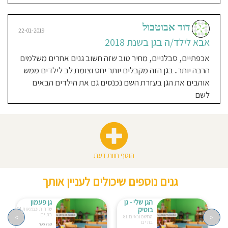
דוד אבוטבול
22-01-2019
אבא לילד/ה בגן בשנת 2018
אכפתיים, סבלניים, מחיר טוב שזה חשוב גנים אחרים משלמים
הרבה יותר.. בגן הזה מקבלים יותר יחס וצומת לב לילדים ממש
אוהבים את הגן בעזרת השם נכנסים גם את הילדים הבאים
לשם
הוסף חוות דעת
גנים נוספים שיכולים לעניין אותך
הגן שלי - גן
גן פעמון
בוטיק
שדרות עצמאות 54
בת ים
>
<
החשמונאים 81
בת ים
789 מטר