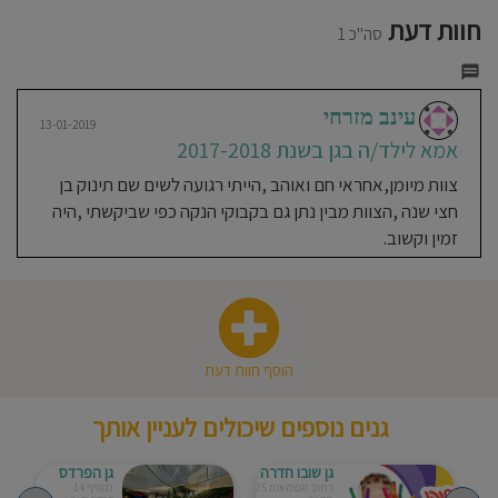
חוסגן
חוות דעת
סה"כ 1
דיניות
רטיות
עינב מזרחי
13-01-2019
אמא לילד/ה בגן בשנת 2017-2018
קנון
צוות מיומן,אחראי חם ואוהב ,הייתי רגועה לשים שם תינוק בן
חצי שנה ,הצוות מבין נתן גם בקבוקי הנקה כפי שביקשתי ,היה
אתר
זמין וקשוב.
הוסף חוות דעת
גנים נוספים שיכולים לעניין אותך
גן שובו חדרה
גן הפרדס
רחוב העצמאות 25
הקטיף 14