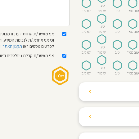
טעון
טוב מאד
טוב
שיפור
לא טוב
טעון
טוב מאד
טוב
שיפור
לא טוב
אני מאשר/ת שחוות דעת זו מבוססת
וכי אני אחראי/ת לנכונות המידע
לפרטים נוספים ראו
תקנון האתר ו
טעון
טוב מאד
טוב
שיפור
לא טוב
אני מאשר/ת קבלת ניוזלטרים ודיו
טעון
טוב מאד
טוב
שיפור
לא טוב
ת הגולשים לשתף רשמים
ם האישי ביחס לגני
והוגנת, ללא התלהמות,
קיצונית.
 הילדים! נעים להכיר,
 דברים העלולים לפגוע
מקום אחד את כל מה