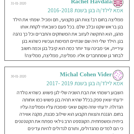
Rachel Havdala
גם חם ואוהב! אוירה אינטימית, מכילה
בגידול
31-01-2020
וחינוך
ילדים
ונעימה. שלושת ילדיי גדלו בגן הביתי
אמא לילד/ה בגן בשנת 2016-2018
הבנתי
שהחשיבות
הזה, קיבלו הרבה אהבה והכלה. צוות
הגדולה
ממליצה בחום רב! צוות הגן מקצועי, חם ומכיל. שמתי את הילד
ביותר,
היא
קבוע, אוכל ביתי וטרי מידי יום, חצר
לתת
בגן בראש שקט ובלב שלם. בכל פעם כשבאתי לקחת אותו
ביטוי
רחבת ידיים ומגוון משחקים ופעילויות.
לעולמו
מהגן, הוא התקשה לעזוב את המשחקים והחברים וכל כך נהנה
הפנימי
מומלץ בחום!
של
בגן. הילד שלי היה שם שנתיים תמימות ועכשיו כשהוא בגן
הילד.
לכן,
ה"אני
עירייה, אני מבינה עוד יותר כמה הוא קיבל בגן וכמה חשוב
מאמין"
שאני
לבחור גן שמתחברים אליו. ממליצה, ממליצה, ממליצה!
מיישמת
Ifaa Terem
בגני
29-01-2020
קובע
אמא לילד/ה בגן בשנת 2015-
שהילד
הוא
המרכז!
2020
Michal Cohen Vider
סביבו
30-01-2020
ועבורו
אני
אמא לילד/ה בגן בשנת 2019 -2017
בונה
גן מקסים! הצוות הקבוע מלא בחום,
סביבה
תומכת
אהבה והכלה! שני ילדיי היו בגן ונהנו
ואוהבת,
השבוע רשמתי את הבת השניה שלי לגן פשוש. כשהיא נולדה
המעניקה
מהחיבוקים, החיוכים, האווירה הנעימה
לילד
ידעתי שאין ספק בכלל שהיא תהיה בגן פשוש כמו אחותה
את
כל
והאוכל הטעים! גן משפחתי עם חצר
הגדולה. ידעתי שזה מקום שאני סומכת עליו וממליצה עליו
מה
שהוא
גדולה, יפה ומרווחת!
צריך
בחום. הגננת והצוות הקבוע הוא שילוב מנצח, מקנה אווירה
בשביל
להרגיש
ביתית ומשפחתית. הקונספט הרב גילאי מפתח את הקטנטנים
בטוח.
שנים
כי הם למדים מהגדולים, ותורם לגדולים להיות עדינים
רבות
29-01-2020
עבדתי