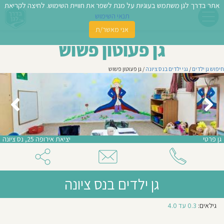
אתר בדרך לגן משתמש בעוגיות על מנת לשפר את חוויית השימוש. לחיצה לקריאת
תנאי השימוש
אני מאשר/ת
פשו
גן פעוטון פשוש
ן
חיפוש גן ילדים
/
גני ילדים בנס ציונה
/ גן פעוטון פשוש
לדים
צת
לינו
גן פרטי
יציאת אירופה 25, נס ציונה
תבו
וות
גן ילדים בנס ציונה
עת
מספר
גילאים:
0.3 עד 4.0
וסיפו
קבוצות
בגן:
1