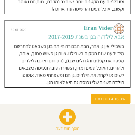
וסובלניים עם הקטנים יותר. יש חצר נהדרת, צוות חם ואוהב
בגנים
שונים
Michal Nudelman
וקשוב, אוכל טעים והרשימה עוד ארוכה!
חלקם
אנטרופוסופיים
אמא לילד/ה בגן בשנת 2017-
ובגנים
של
החינוך
2020
המיוחד.
בתור
Eran Vider
גננת,
30-01-2020
גן מקסים עם צוות נהדר, חם ואוהב. צוות
מחליפה,
אבא לילד/ה בגן בשנת 2017-2019
ומובילה.
ולאחר
מעולה וקבוע שהילדים אוהבים מאוד!
שנות
עבודה
בשבילי אין גן אחר, הבת הבכורה הייתה בגן כשבאנו להתרשם
בגן חוגים מעשירים ותכנים רבים אשר
רבות
החלטתי
מיד ידענו שזה המקום בשבילנו. צוות גן פשוש מחנך, אוהב,
תורמים רבות להתפתחות הילדים. האוכל
לפתוח
גן
שבו
מטפח את קטנים והגדולים שבגן, נותן חום ואהבה לילדים
בגן טרי, בריא ומגוון. החצר גדולה ומלאה
איישם
את
ולהורים. האוכל טעים ומזין, האווירה טובה ונעימה כשבאים
במתקנים ומשחקים לילדים. גן משפחתי,
האני
מאמין
לשים או לקחת את הילדים. גן חם ומשפחתי מאוד. אוטוטו
שלי
קטן וחם!!!
-
שאומר
הילדה השניה שלי נכנסת גם היא לאותו הגן.
שהילד
הוא
המרכז
סביבו
Anastasia Entin
ועבורו
29-01-2020
הצג עוד 4 חוות דעת
צריכה
להיבנות
אמא לילד/ה בגן בשנת 2019-
סביבה
תומכת,
2020
ואוהבת
המעניקה
לילד
את
גן מקסים בניהול של ורדה, גננת סופר
כל
האהבה
מנוסה ומקצועית, מתייחסת לעבודה
הוסף חוות דעת
והעזרה
בכדי